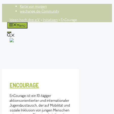
Zum
Karte von morgen
Inhalt
wechange.de-Community
springen
Ideen hoch drei e.V.
>
Initiativen
>
EnCourage
Menü
Ideen hoch drei e.V.
Räume für Entwicklung
ENCOURAGE
EnCourage ist ein 10-tägiger
aktionsorientierter und internationaler
Jugendaustausch, der auf Mobilität und
soziale Inklusion von jungen Menschen