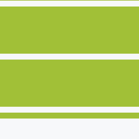
in gutes Leben „Da kann man eh nichts machen?“ Auf dieser Seite findest D
ltige Entwicklung“ muss nicht heißen, zu verzichten – im Gegenteil, wir k
 wir können aufhören, auf kreatives und gemeinsames Gestalten zu verzich
t Du nicht mehr verzichten? Schreib es uns in die Kommentare