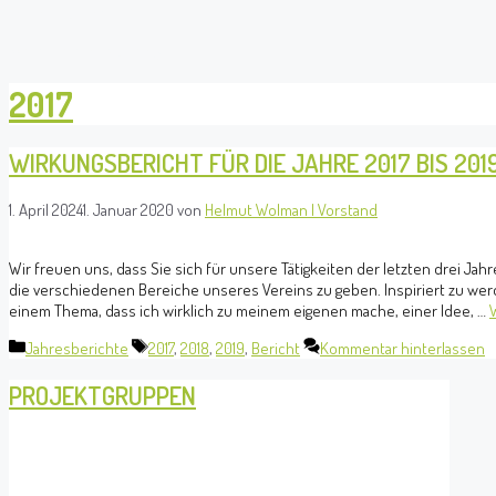
Ideen hoch drei e.V.
Räume für Entwicklung
2017
WIRKUNGSBERICHT FÜR DIE JAHRE 2017 BIS 201
1. April 2024
1. Januar 2020
von
Helmut Wolman | Vorstand
Wir freuen uns, dass Sie sich für unsere Tätigkeiten der letzten drei 
die verschiedenen Bereiche unseres Vereins zu geben. Inspiriert zu werd
einem Thema, dass ich wirklich zu meinem eigenen mache, einer Idee, …
Kategorien
Schlagwörter
Jahresberichte
2017
,
2018
,
2019
,
Bericht
Kommentar hinterlassen
PROJEKTGRUPPEN