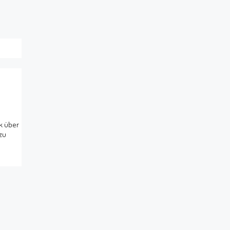
k über
zu