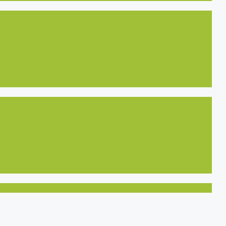
u Ideen, die zeigen, dass es möglich ist, ein gutes Leben und eine
önnen endlich aufhören zu verzichten! Wir können aufhören, auf
ten, wir können aufhören, auf das Recht auf intakte Natur und Zeit