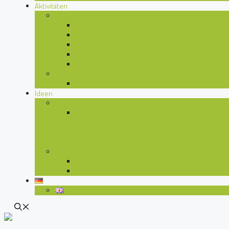
Aktivitäten
Initiativen
EnCourage
Ideen Erfahren
Tage der Ideen
Oasis Game
karte von morgen
Seminare
Prozessbegleitung
Ideen
Zukunfts-Konzepte
Gesellschaft & Wirtschaft neu denken
Ideen für e
lebenswerte Zukunft aktiv mitzugestalten. „Nachha
krankmachende und sinnlose Arbeit zu verzichten,
mit lieben Menschen zu verzichten… Worauf wills
Zukunfts-Projekte
karte von morgen
Glossar des Wandels