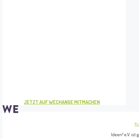
JETZT AUF WECHANGE MITMACHEN
Ko
Ideen³ e.V. is